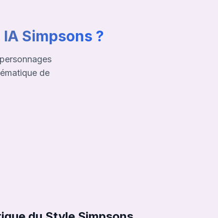
 IA Simpsons ?
 personnages
lématique de
tique du Style Simpsons