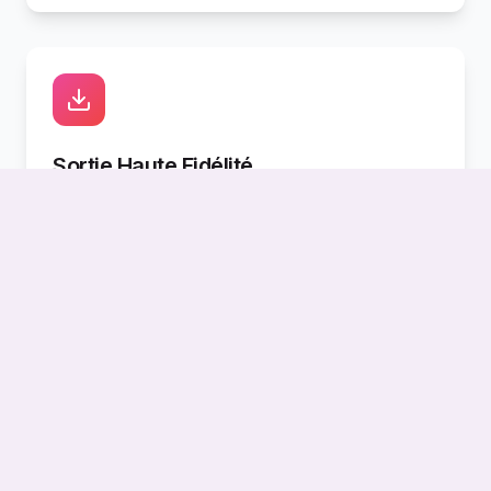
Sortie Haute Fidélité
Résolution HD nette. Pas de filigrane. Prêt
pour un usage commercial.
Conçu pour les