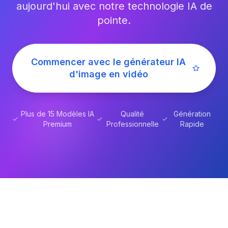
aujourd'hui avec notre technologie IA de
pointe.
Commencer avec le générateur IA
d'image en vidéo
Plus de 15 Modèles IA
Qualité
Génération
Premium
Professionnelle
Rapide