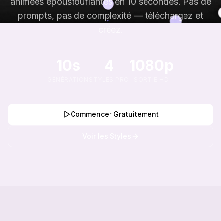
animées époustouflantes en 10 secondes. Pas de
prompts, pas de complexité — téléchargez et
créez.
10s
4
1080p
GÉNÉRATION
STYLES PRO
SORTIE HD
Commencer Gratuitement
Voir les Styles