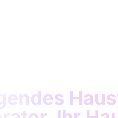
egendes Haust
ator. Ihr Ha