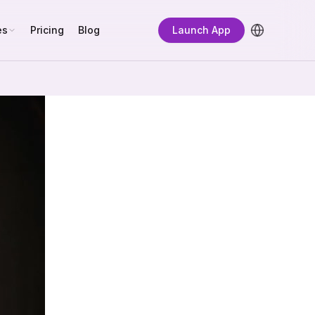
es
Pricing
Blog
Launch App