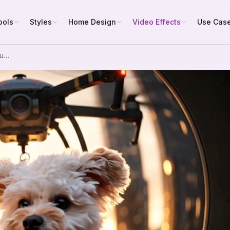
ools
Styles
Home Design
Video Effects
Use Cas
Generator für fliegende Haustiere