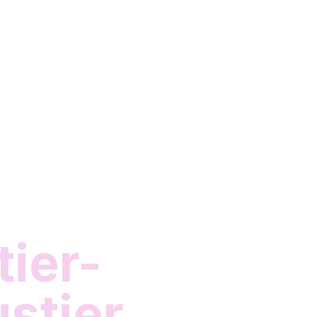
ier-
ustier