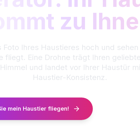
ommt zu Ihne
 Foto Ihres Haustieres hoch und sehen 
fliegt. Eine Drohne trägt Ihren geliebt
Himmel und landet vor Ihrer Haustür mi
Haustier-Konsistenz.
ie mein Haustier fliegen!
Beispiele a