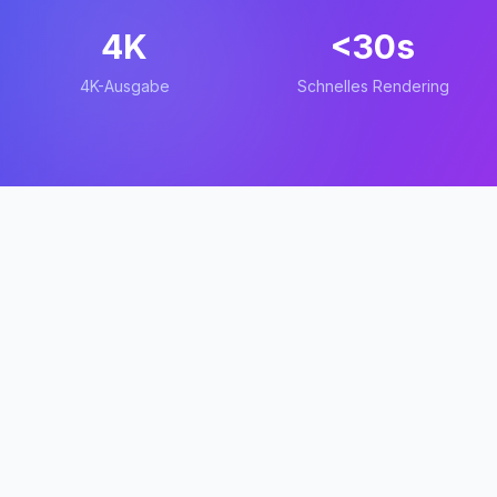
4K
<30s
4K-Ausgabe
Schnelles Rendering